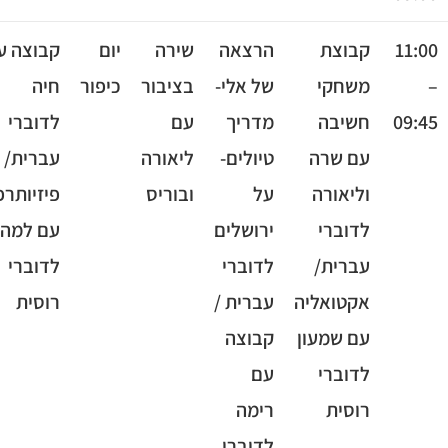
11
קבוצת
הרצאה
שירה
יום
קבוצה עם
משחקי
של אלי-
בציבור
כיפור
חיה
09
חשיבה
מדריך
עם
לדוברי
עם שרה
טיולים-
ליאורה
עברית/
וליאורה
על
ובוריס
פיזיותרפיה
לדוברי
ירושלים
עם למה
עברית/
לדוברי
לדוברי
אקטואליה
עברית /
רוסית
עם שמעון
קבוצה
לדוברי
עם
רוסית
רימה
לדוברי