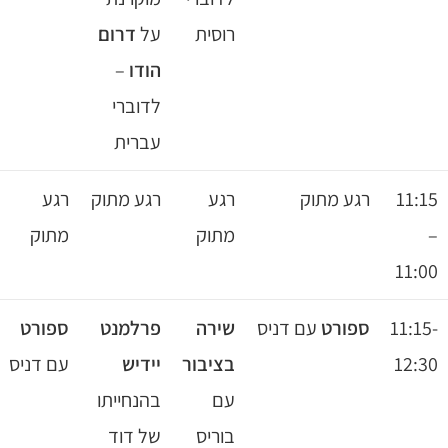
רוסית
על
דרום
רוסית
הודו
–
לדוברי
עברית
גע מתוק
רגע
רגע מתוק
רגע
רגע
מתוק
מתוק
מתוק
פורט
עם דניס
שירה
פרלמנט
ספורט
תנועה
בציבור
יידיש
עם דניס
והדרכה
עם
בהנחייתו
עם
בוריס
של דוד
לילה