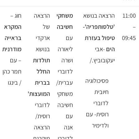
רצאה בנושא
משחקי
הרצאה
חוג –
תנועה
טלסותפריה'-
חשיבה
של
המקרא
והדרכה
יפול בעזרת
עם
ארקדי
בראייה
עם
ים
-אבי
ליאורה
בנושא
מודרנית
לילה
עקובוביץ./
ושרה
תולדות
– עם
גולדמן,
לדוברי
החלל
תמר כהן
לדוברי
פסיכולוגיה
עברית/
בברית
/ בינגו
עברית/
חיובית
משחקי
המועצות'
שירה
לדוברי
חשיבה
לדוברי
בציבור
רוסית- עם
עם
רוסית/
עם
ולדימיר
אנה
הרצאה
בוריס
לדוברי
מוקרנת
לדוברי