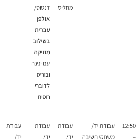
מחליס
דנטוס/
גולדמן,
אולפן
לדוברי
עברית
רוסית/
בשילוב
הרצאה
מוזיקה
בנושא
עם ינינה
דמות
ובוריס
האישה
לדוברי
בפרסום
רוסית
– אורלי
לבקוביץ
בודת יד/
עבודת
עבודת
עבודת
עבודת
שחקי חשיבה
יד/
יד/
יד/
יד/