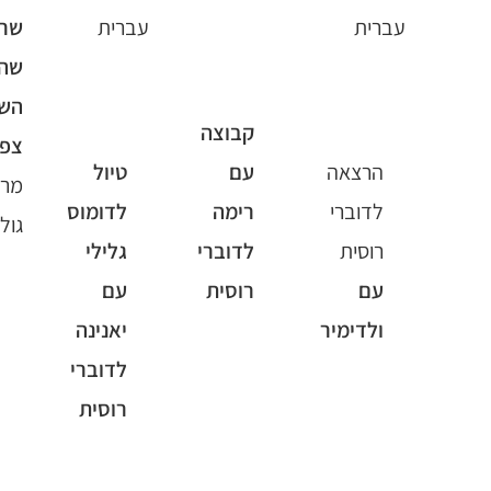
לדוברי
עברית
שחלפה, מה
עברית
שהיה, מה
השפיע מה
קבוצה
צפוי.
עם
טיול
מרצה-נתי
קבוצה
רימה
לדומוס
גולדברג
עם
לדוברי
גלילי
לאיה
רוסית
עם
לדוברי
יאנינה
רוסית
לדוברי
בינגו
רוסית