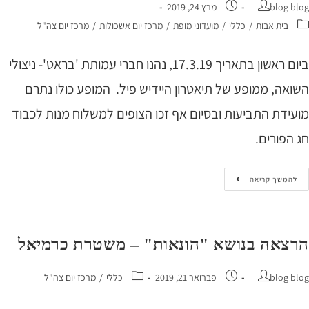
blog 
מרץ 24, 2019
בית אבות
/
כללי
/
מועדוני מופת
/
מרכז יום אשכולות
/
מרכז יום צה"ל
ביום ראשון בתאריך 17.3.19, נהנו חברי עמותת 'בראט'- ניצולי
אה, ממופע של תיאטרון היידיש פיל. המופע כולו נתרם
ידת התביעות ובסיום אף זכו הצופים למשלוח מנות לכבוד
הפורים.
המשך קריאה
צאה בנושא "הונאות" – משטרת כרמיאל
blog 
פברואר 21, 2019
כללי
/
מרכז יום צה"ל